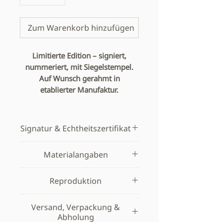
Zum Warenkorb hinzufügen
Limitierte Edition – signiert,
nummeriert, mit Siegelstempel.
Auf Wunsch gerahmt in
etablierter Manufaktur.
Signatur & Echtheitszertifikat
Der Print wird direkt im
Materialangaben
Trägermaterial mit einem
dezenten Prägestempel zur
Papier:
Hahnemühle Torchon
Reproduktion
Echtheitskennzeichnung
285 g/m²
versehen.
Alle Fine-Art-Prints entstehen
Versand, Verpackung &
Eigenschaften:
grob
auf Basis einer professionellen
Abholung
Die Signatur erfolgt darüber –
strukturiert, hellweiß,