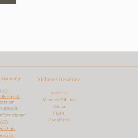
nservice
Sicheres Bezahlen
FAQ
Vorkasse
ndkosten &
Manuelle Zahlung
ferzeiten
Klarna
rufsrecht
PayPal
informationen
Google Pay
AGB
enschutz
pressum