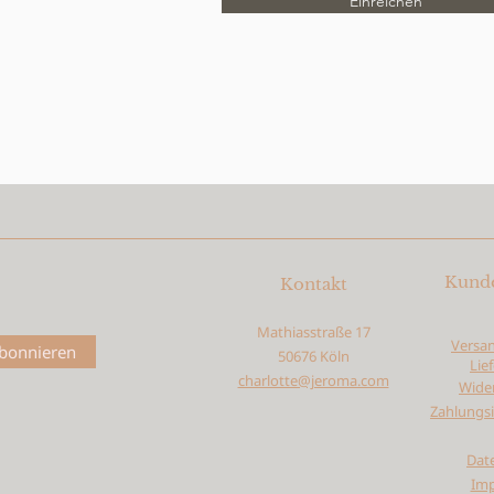
Einreichen
Kunde
Kontakt
Mathiasstraße 17
Versa
bonnieren
50676 Köln
Lie
charlotte@jeroma.com
Wider
Zahlungs
Dat
Im