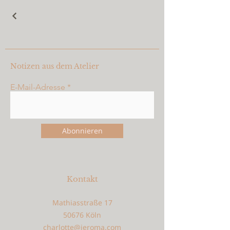
Notizen aus dem Atelier
E-Mail-Adresse
Abonnieren
Kontakt
Mathiasstraße 17
50676 Köln
charlotte@jeroma.com