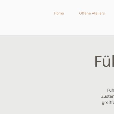
Home
Offene Ateliers
Fü
Füh
Zustän
großf